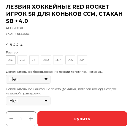
ЛЕЗВИЯ ХОККЕЙНЫЕ RED ROCKET
ИГРОК SR ДЛЯ КОНЬКОВ CCM, СТАКАН
SB +4.0
RED ROCKET
SKU:
RRSRSB255
4 900
р.
Размер
255
263
271
280
287
295
304
Дополнительное брендирование лезвий логотипом команды.
Дополнительное нанесение текста (фамилия, полевой номер) методом
лазерной гравировки.
купить